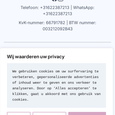
Telefoon: +31622387213 | WhatsApp:
+31622387213
KvK-nummer: 66791782 | BTW nummer:
003212092B43
VRIJWARING
Wij waarderen uw privacy
We werken alleen met parfums die 100% authentiek zijn,
gekocht bij geautoriseerde leveranciers of van de
We gebruiken cookies om uw surfervaring te 
merken zelf (met geen van beide hebben we een
verbeteren, gepersonaliseerde advertenties 
formele rechtsverhouding). Wij werken nooit met
of inhoud weer te geven en ons verkeer te 
namaak of imitaties van geuren; een beleid dat we zeer
analyseren. Door op ‘Alles accepteren’ te 
serieus nemen.
klikken, gaat u akkoord met ons gebruik van 
cookies.
© 2026 Travel Parfum