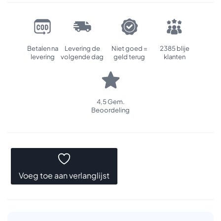
Betalen na
Levering de
Niet goed =
2385 blije
levering
volgende dag
geld terug
klanten
4,5 Gem.
Beoordeling
Voeg toe aan verlanglijst