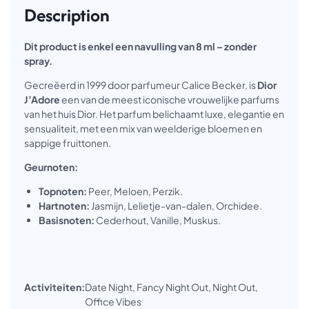
Description
Dit product is enkel een navulling van 8 ml – zonder
spray.
Gecreëerd in 1999 door parfumeur Calice Becker, is
Dior
J’Adore
een van de meest iconische vrouwelijke parfums
van het huis Dior. Het parfum belichaamt luxe, elegantie en
sensualiteit, met een mix van weelderige bloemen en
sappige fruittonen.
Geurnoten:
Topnoten:
Peer, Meloen, Perzik.
Hartnoten:
Jasmijn, Lelietje-van-dalen, Orchidee.
Basisnoten:
Cederhout, Vanille, Muskus.
Activiteiten:
Date Night, Fancy Night Out, Night Out,
Office Vibes