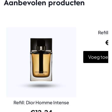
Aanbevolen producten
Refill:
€
Voeg toe a
Refill: Dior Homme Intense