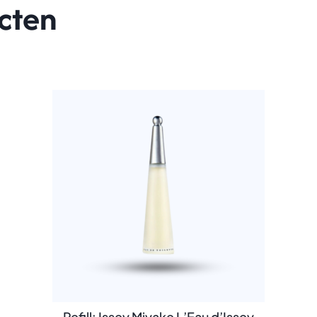
cten
Refill: Issey Miyake L’Eau d’Issey