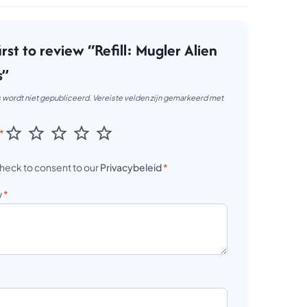
irst to review “Refill: Mugler Alien
s”
 wordt niet gepubliceerd.
Vereiste velden zijn gemarkeerd met
*
heck to consent to our
Privacybeleid
*
w
*