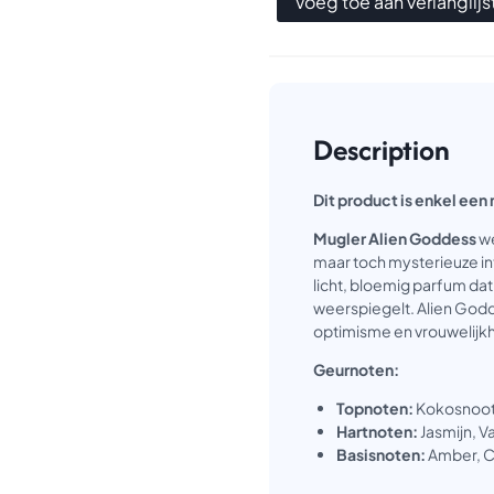
Voeg toe aan verlanglijs
Description
Dit product is enkel een 
Mugler Alien Goddess
we
maar toch mysterieuze int
licht, bloemig parfum da
weerspiegelt. Alien God
optimisme en vrouwelijkhe
Geurnoten:
Topnoten:
Kokosnoot
Hartnoten:
Jasmijn, Va
Basisnoten:
Amber, 