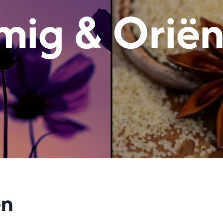
mig & Oriën
en