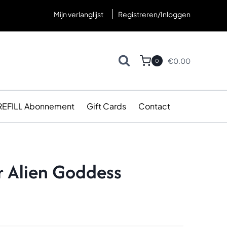
Mijn verlanglijst
Registreren/Inloggen
€
0.00
0
REFILL Abonnement
Gift Cards
Contact
er Alien Goddess