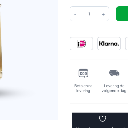
Refill:
Mugler
Alien
Goddess
aantal
Betalen na
Levering de
levering
volgende dag