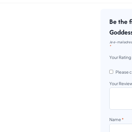
Be the f
Goddes
Je e-mailadres
*
Your Rating
Please c
Your Revie
Name
*