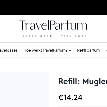
ravelcases
Hoe werkt TravelParfum?
Refill parfum
Refill: Mugl
€
14.24