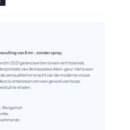
t
navulling van 8 ml – zonder spray.
rd in 2021 gelanceerd en is een verfrissende,
erpretatie van de klassieke Alien-geur. Het is een
t de sensualiteit en kracht van de moderne vrouw
dess is ontworpen om een gevoel van hoop,
id uit te stralen.
, Bergamot.
nille.
Cashmeran.