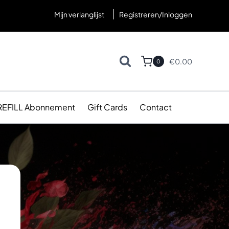
Mijn verlanglijst
Registreren/Inloggen
€
0.00
0
REFILL Abonnement
Gift Cards
Contact