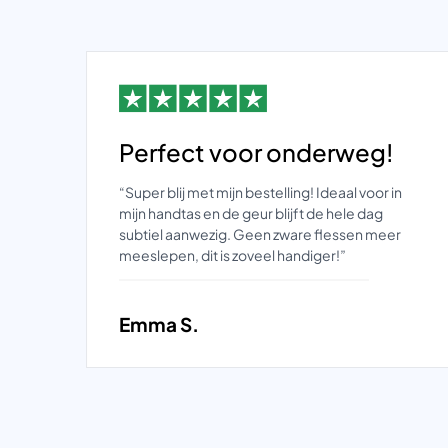
Perfect voor onderweg!
“Super blij met mijn bestelling! Ideaal voor in
ft
mijn handtas en de geur blijft de hele dag
subtiel aanwezig. Geen zware flessen meer
meeslepen, dit is zoveel handiger!”
Emma S.