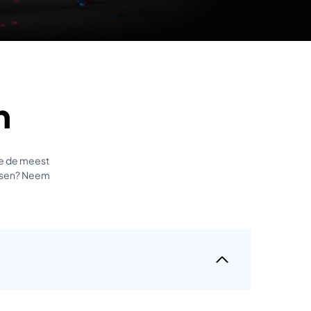
n
we de meest
tussen? Neem