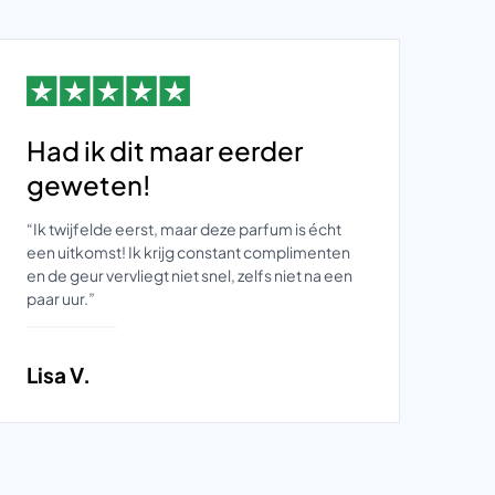
Had ik dit maar eerder
E
geweten!
o
“Ik twijfelde eerst, maar deze parfum is écht
“Su
een uitkomst! Ik krijg constant complimenten
zel
en de geur vervliegt niet snel, zelfs niet na een
lek
paar uur.”
gee
Lisa V.
Da