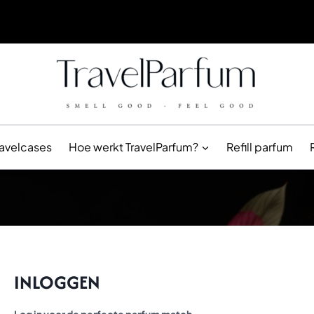
ravelcases
Hoe werkt TravelParfum?
Refill parfum
INLOGGEN