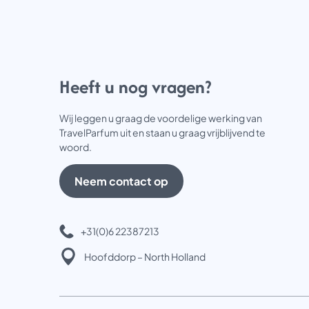
Heeft u nog vragen?
Wij leggen u graag de voordelige werking van
TravelParfum uit en staan u graag vrijblijvend te
woord.
Neem contact op
+31(0)6 22387213
Hoofddorp – North Holland