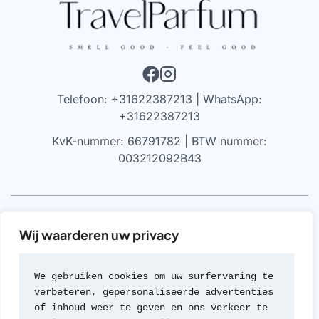
Telefoon: +31622387213 | WhatsApp:
+31622387213
KvK-nummer: 66791782 | BTW nummer:
003212092B43
VRIJWARING
Wij waarderen uw privacy
We werken alleen met parfums die 100% authentiek zijn,
gekocht bij geautoriseerde leveranciers of van de
We gebruiken cookies om uw surfervaring te 
merken zelf (met geen van beide hebben we een
verbeteren, gepersonaliseerde advertenties 
formele rechtsverhouding). Wij werken nooit met
of inhoud weer te geven en ons verkeer te 
namaak of imitaties van geuren; een beleid dat we zeer