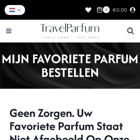
Doorgaan
naar
€
0.00
0
inhoud
MIJN FAVORIETE PARFUM
BESTELLEN
Geen Zorgen. Uw
Favoriete Parfum Staat
Niet Afgebeeld Op Onze