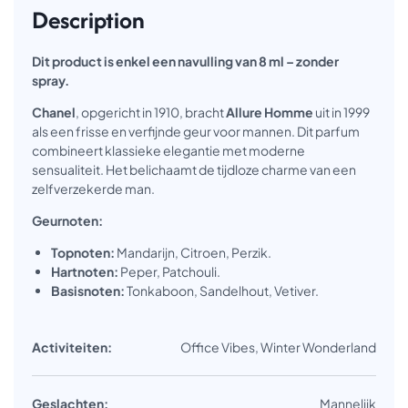
Description
Dit product is enkel een navulling van 8 ml – zonder
spray.
Chanel
, opgericht in 1910, bracht
Allure Homme
uit in 1999
als een frisse en verfijnde geur voor mannen. Dit parfum
combineert klassieke elegantie met moderne
sensualiteit. Het belichaamt de tijdloze charme van een
zelfverzekerde man.
Geurnoten:
Topnoten:
Mandarijn, Citroen, Perzik.
Hartnoten:
Peper, Patchouli.
Basisnoten:
Tonkaboon, Sandelhout, Vetiver.
Activiteiten:
Office Vibes, Winter Wonderland
Geslachten:
Mannelijk