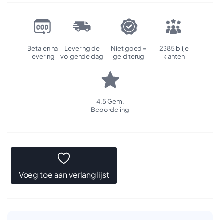
Betalen na
Levering de
Niet goed =
2385 blije
levering
volgende dag
geld terug
klanten
4,5 Gem.
Beoordeling
Voeg toe aan verlanglijst