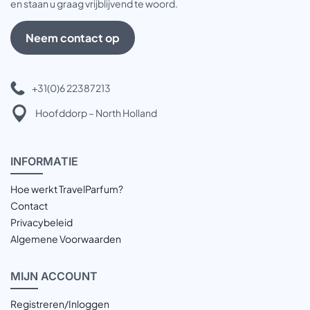
en staan u graag vrijblijvend te woord.
Neem contact op
+31(0)6 22387213
Hoofddorp – North Holland
INFOR
MATIE
Hoe werkt TravelParfum?
Contact
Privacybeleid
Algemene Voorwaarden
MIJN
ACCOUNT
Registreren/Inloggen