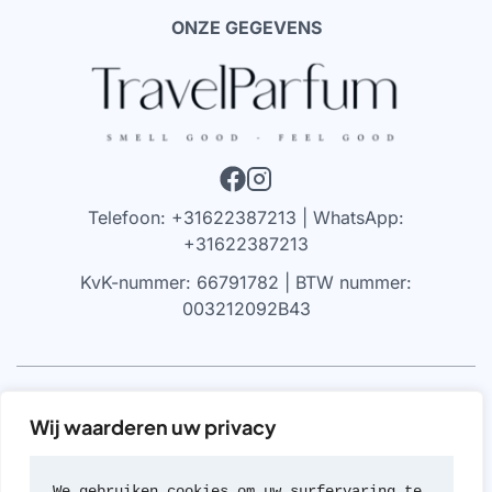
ONZE GEGEVENS
Telefoon: +31622387213 | WhatsApp:
+31622387213
KvK-nummer: 66791782 | BTW nummer:
003212092B43
VRIJWARING
Wij waarderen uw privacy
We werken alleen met parfums die 100% authentiek zijn,
gekocht bij geautoriseerde leveranciers of van de
We gebruiken cookies om uw surfervaring te 