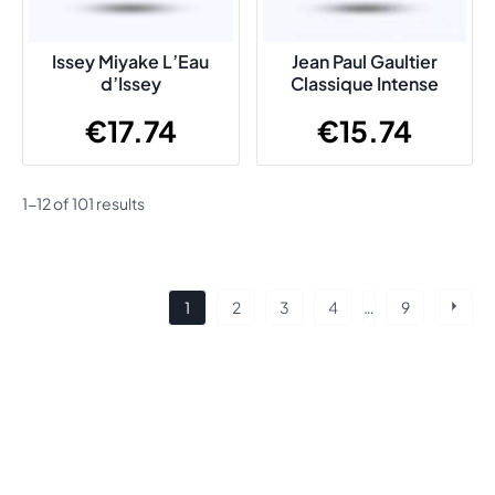
Issey Miyake L’Eau
Jean Paul Gaultier
d’Issey
Classique Intense
€
17.74
€
15.74
1-12 of 101 results
Posts
1
2
3
4
…
9
navigation