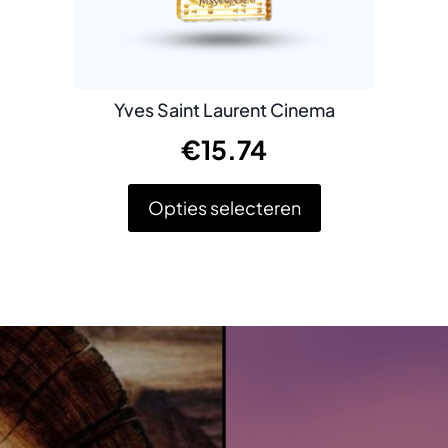
Yves Saint Laurent Cinema
€
15.74
Opties selecteren
Dit
product
heeft
meerdere
variaties.
Deze
optie
kan
gekozen
worden