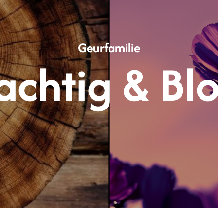
op
de
productpagina
Geurfamilie
achtig & Bl