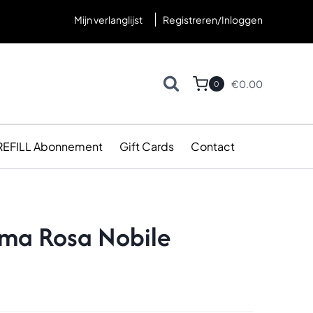
Mijn verlanglijst
Registreren/Inloggen
€
0.00
0
REFILL Abonnement
Gift Cards
Contact
rma Rosa Nobile