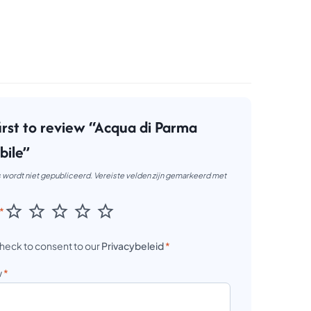
irst to review “Acqua di Parma
bile”
 wordt niet gepubliceerd.
Vereiste velden zijn gemarkeerd met
*
heck to consent to our
Privacybeleid
*
w
*