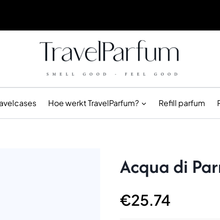
ravelcases
Hoe werkt TravelParfum?
Refill parfum
Acqua di Pa
€
25.74