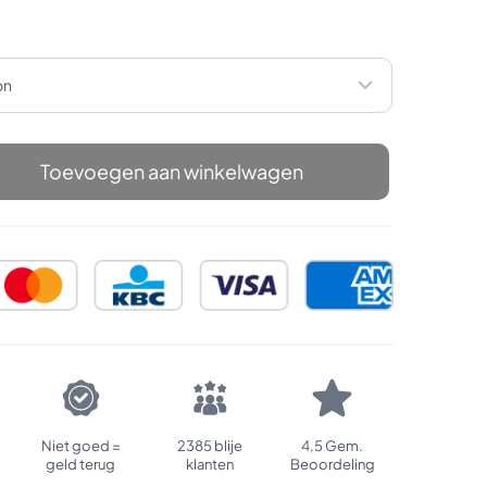
Toevoegen aan winkelwagen
Niet goed =
2385 blije
4,5 Gem.
geld terug
klanten
Beoordeling