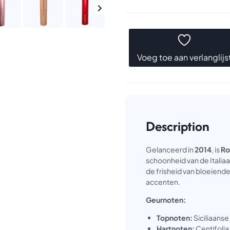
Voeg toe aan verlanglijs
Description
Gelanceerd in
2014
, is
Ro
schoonheid van de Italiaan
de frisheid van bloeiend
accenten.
Geurnoten:
Topnoten:
Siciliaans
Hartnoten:
Centifolia