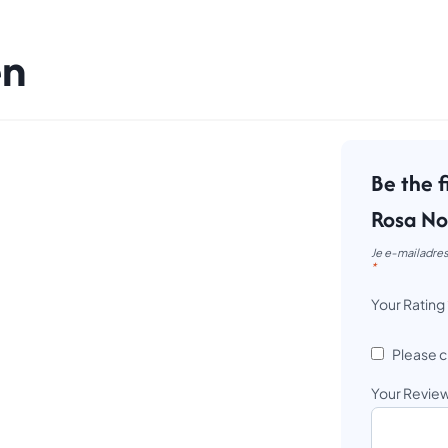
en
Be the f
Rosa No
Je e-mailadres
*
Your Rating
Please c
Your Revie