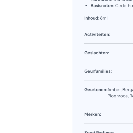
Basisnoten:
Cederhou
Inhoud:
8ml
Activiteiten:
Geslachten:
Geurfamilies:
Geurtonen:
Amber, Berga
Pioenroos, Ro
Merken:
Soort Parfums: