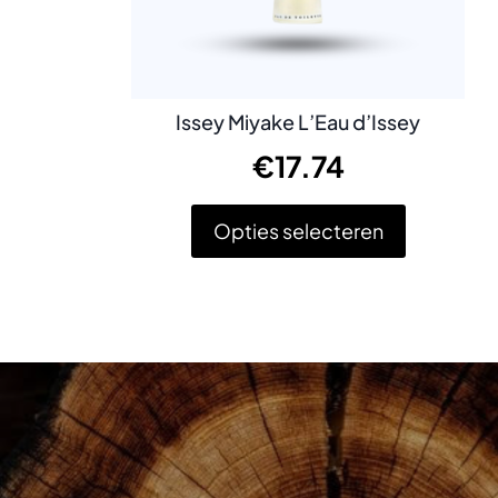
Issey Miyake L’Eau d’Issey
€
17.74
Opties selecteren
Dit
product
heeft
meerdere
variaties.
Deze
optie
kan
gekozen
worden