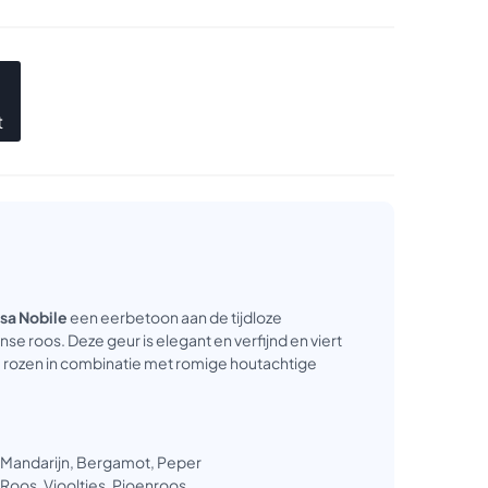
t
sa Nobile
een eerbetoon aan de tijdloze
se roos. Deze geur is elegant en verfijnd en viert
e rozen in combinatie met romige houtachtige
e Mandarijn, Bergamot, Peper
 Roos, Viooltjes, Pioenroos