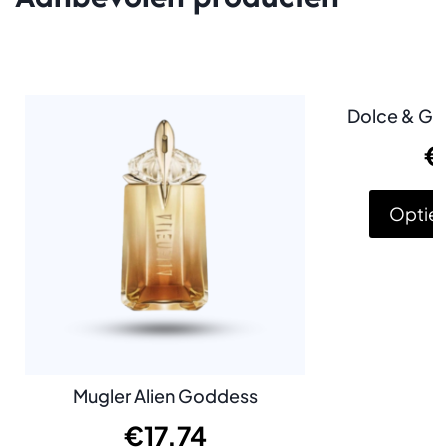
Dolce & Gab
€
Opties
Mugler Alien Goddess
€
17.74