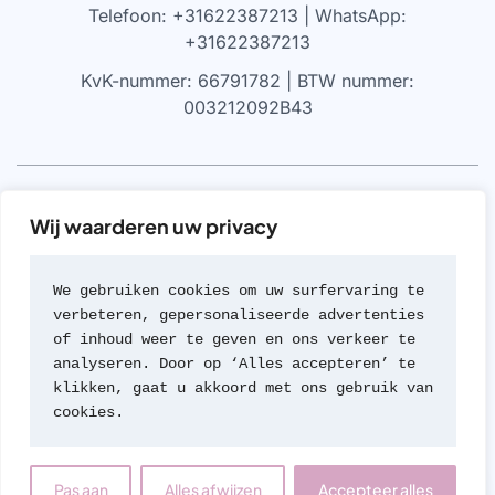
Telefoon: +31622387213 | WhatsApp:
+31622387213
KvK-nummer: 66791782 | BTW nummer:
003212092B43
VRIJWARING
Wij waarderen uw privacy
We werken alleen met parfums die 100% authentiek zijn,
gekocht bij geautoriseerde leveranciers of van de
We gebruiken cookies om uw surfervaring te 
merken zelf (met geen van beide hebben we een
verbeteren, gepersonaliseerde advertenties 
formele rechtsverhouding). Wij werken nooit met
of inhoud weer te geven en ons verkeer te 
namaak of imitaties van geuren; een beleid dat we zeer
analyseren. Door op ‘Alles accepteren’ te 
serieus nemen.
klikken, gaat u akkoord met ons gebruik van 
cookies.
© 2026 Travel Parfum
Contact
Pas aan
Alles afwijzen
Accepteer alles