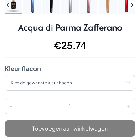
Acqua di Parma Zafferano
€
25.74
Kleur flacon
Acqua
di
Parma
Zafferano
aantal
Toevoegen aan winkelwagen