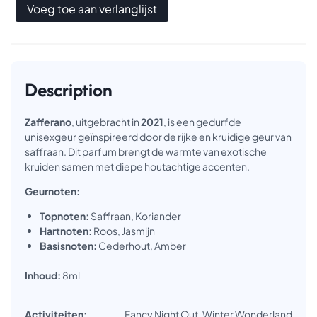
Voeg toe aan verlanglijst
Description
Zafferano
, uitgebracht in
2021
, is een gedurfde
unisexgeur geïnspireerd door de rijke en kruidige geur van
saffraan. Dit parfum brengt de warmte van exotische
kruiden samen met diepe houtachtige accenten.
Geurnoten:
Topnoten:
Saffraan, Koriander
Hartnoten:
Roos, Jasmijn
Basisnoten:
Cederhout, Amber
Inhoud:
8ml
Activiteiten:
Fancy Night Out, Winter Wonderland