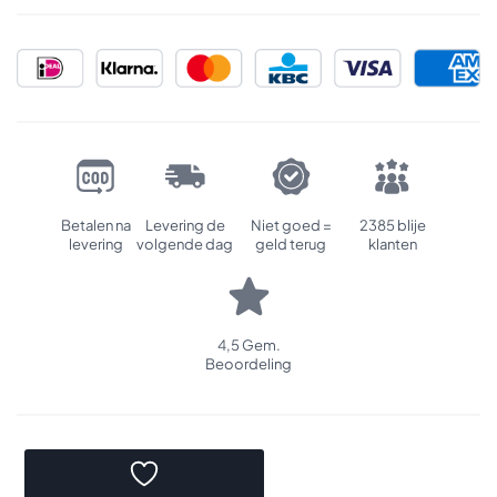
Betalen na
Levering de
Niet goed =
2385 blije
levering
volgende dag
geld terug
klanten
4,5 Gem.
Beoordeling