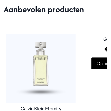
Aanbevolen producten
Guc
€
Opties
Calvin Klein Eternity