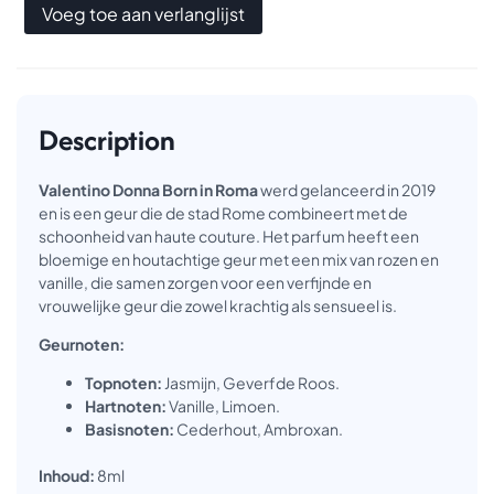
Voeg toe aan verlanglijst
Description
Valentino Donna Born in Roma
werd gelanceerd in 2019
en is een geur die de stad Rome combineert met de
schoonheid van haute couture. Het parfum heeft een
bloemige en houtachtige geur met een mix van rozen en
vanille, die samen zorgen voor een verfijnde en
vrouwelijke geur die zowel krachtig als sensueel is.
Geurnoten:
Topnoten:
Jasmijn, Geverfde Roos.
Hartnoten:
Vanille, Limoen.
Basisnoten:
Cederhout, Ambroxan.
Inhoud:
8ml