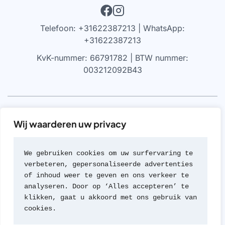
Telefoon: +31622387213 | WhatsApp:
+31622387213
KvK-nummer: 66791782 | BTW nummer:
003212092B43
VRIJWARING
Wij waarderen uw privacy
We werken alleen met parfums die 100% authentiek zijn,
gekocht bij geautoriseerde leveranciers of van de
We gebruiken cookies om uw surfervaring te 
merken zelf (met geen van beide hebben we een
verbeteren, gepersonaliseerde advertenties 
formele rechtsverhouding). Wij werken nooit met
of inhoud weer te geven en ons verkeer te 
namaak of imitaties van geuren; een beleid dat we zeer
analyseren. Door op ‘Alles accepteren’ te 
serieus nemen.
klikken, gaat u akkoord met ons gebruik van 
cookies.
© 2026 Travel Parfum