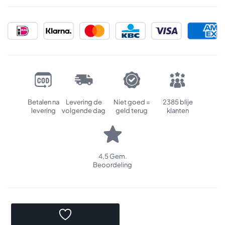
Betalen na
Levering de
Niet goed =
2385 blije
levering
volgende dag
geld terug
klanten
4,5 Gem.
Beoordeling