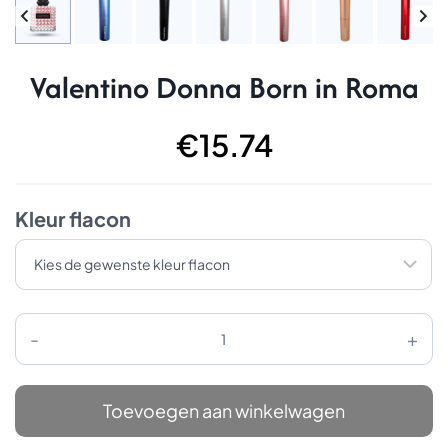
Valentino Donna Born in Roma
€
15.74
Kleur flacon
Valentino
Donna
Born
in
Roma
Toevoegen aan winkelwagen
aantal