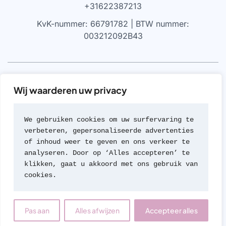
+31622387213
KvK-nummer: 66791782 | BTW nummer:
003212092B43
VRIJWARING
Wij waarderen uw privacy
We werken alleen met parfums die 100% authentiek zijn,
gekocht bij geautoriseerde leveranciers of van de
We gebruiken cookies om uw surfervaring te 
merken zelf (met geen van beide hebben we een
verbeteren, gepersonaliseerde advertenties 
formele rechtsverhouding). Wij werken nooit met
of inhoud weer te geven en ons verkeer te 
namaak of imitaties van geuren; een beleid dat we zeer
analyseren. Door op ‘Alles accepteren’ te 
serieus nemen.
klikken, gaat u akkoord met ons gebruik van 
cookies.
© 2026 Travel Parfum
Contact
Pas aan
Alles afwijzen
Accepteer alles
Open