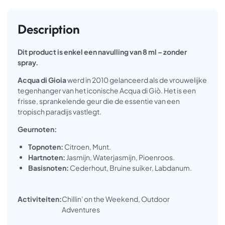
Description
Dit product is enkel een navulling van 8 ml – zonder
spray.
Acqua di Gioia
werd in 2010 gelanceerd als de vrouwelijke
tegenhanger van het iconische Acqua di Giò. Het is een
frisse, sprankelende geur die de essentie van een
tropisch paradijs vastlegt.
Geurnoten:
Topnoten:
Citroen, Munt.
Hartnoten:
Jasmijn, Waterjasmijn, Pioenroos.
Basisnoten:
Cederhout, Bruine suiker, Labdanum.
Activiteiten:
Chillin' on the Weekend, Outdoor
Adventures