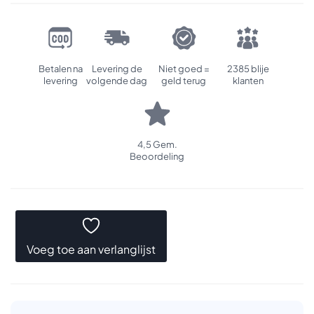
Betalen na
Levering de
Niet goed =
2385 blije
levering
volgende dag
geld terug
klanten
4,5 Gem.
Beoordeling
Voeg toe aan verlanglijst