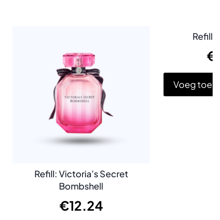
Refill:
€
Voeg toe a
Refill: Victoria’s Secret
Bombshell
€
12.24