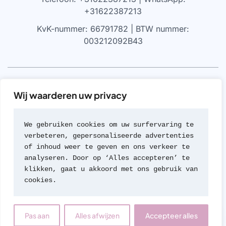
+31622387213
KvK-nummer: 66791782 | BTW nummer:
003212092B43
VRIJWARING
Wij waarderen uw privacy
We werken alleen met parfums die 100% authentiek zijn,
gekocht bij geautoriseerde leveranciers of van de
We gebruiken cookies om uw surfervaring te 
merken zelf (met geen van beide hebben we een
verbeteren, gepersonaliseerde advertenties 
formele rechtsverhouding). Wij werken nooit met
of inhoud weer te geven en ons verkeer te 
namaak of imitaties van geuren; een beleid dat we zeer
analyseren. Door op ‘Alles accepteren’ te 
serieus nemen.
klikken, gaat u akkoord met ons gebruik van 
cookies.
© 2026 Travel Parfum
Contact
Pas aan
Alles afwijzen
Accepteer alles