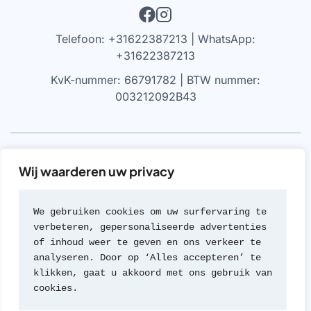
Telefoon: +31622387213 | WhatsApp:
+31622387213
KvK-nummer: 66791782 | BTW nummer:
003212092B43
VRIJWARING
Wij waarderen uw privacy
We werken alleen met parfums die 100% authentiek zijn,
gekocht bij geautoriseerde leveranciers of van de
We gebruiken cookies om uw surfervaring te 
merken zelf (met geen van beide hebben we een
verbeteren, gepersonaliseerde advertenties 
formele rechtsverhouding). Wij werken nooit met
of inhoud weer te geven en ons verkeer te 
namaak of imitaties van geuren; een beleid dat we zeer
analyseren. Door op ‘Alles accepteren’ te 
serieus nemen.
klikken, gaat u akkoord met ons gebruik van 
cookies.
© 2026 Travel Parfum