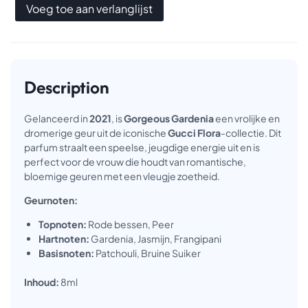
Voeg toe aan verlanglijst
Description
Gelanceerd in
2021
, is
Gorgeous Gardenia
een vrolijke en
dromerige geur uit de iconische
Gucci Flora
-collectie. Dit
parfum straalt een speelse, jeugdige energie uit en is
perfect voor de vrouw die houdt van romantische,
bloemige geuren met een vleugje zoetheid.
Geurnoten:
Topnoten:
Rode bessen, Peer
Hartnoten:
Gardenia, Jasmijn, Frangipani
Basisnoten:
Patchouli, Bruine Suiker
Inhoud:
8ml