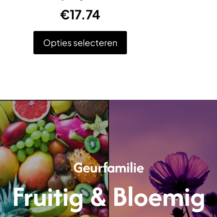
€
17.74
Opties selecteren
Dit
product
heeft
meerdere
variaties.
Deze
optie
kan
gekozen
worden
op
Geurfamilie
de
productpagina
Fruitig & Bloemig