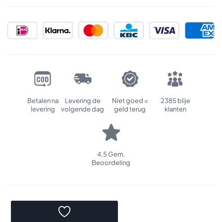
Betalen na
Levering de
Niet goed =
2385 blije
levering
volgende dag
geld terug
klanten
4,5 Gem.
Beoordeling