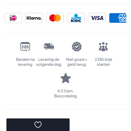
Betalen na
Levering de
Niet goed =
2385 blije
levering
volgende dag
geld terug
klanten
4,5 Gem.
Beoordeling