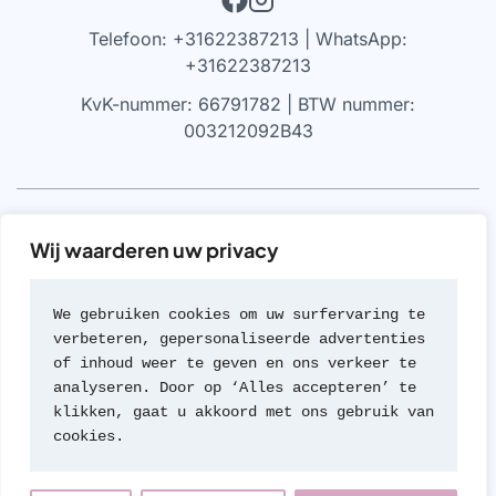
Telefoon: +31622387213 | WhatsApp:
+31622387213
KvK-nummer: 66791782 | BTW nummer:
003212092B43
VRIJWARING
Wij waarderen uw privacy
We werken alleen met parfums die 100% authentiek zijn,
gekocht bij geautoriseerde leveranciers of van de
We gebruiken cookies om uw surfervaring te 
merken zelf (met geen van beide hebben we een
verbeteren, gepersonaliseerde advertenties 
formele rechtsverhouding). Wij werken nooit met
of inhoud weer te geven en ons verkeer te 
namaak of imitaties van geuren; een beleid dat we zeer
analyseren. Door op ‘Alles accepteren’ te 
serieus nemen.
klikken, gaat u akkoord met ons gebruik van 
cookies.
© 2026 Travel Parfum