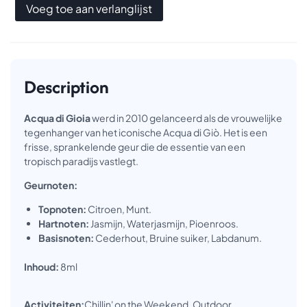
Voeg toe aan verlanglijst
Description
Acqua di Gioia
werd in 2010 gelanceerd als de vrouwelijke
tegenhanger van het iconische Acqua di Giò. Het is een
frisse, sprankelende geur die de essentie van een
tropisch paradijs vastlegt.
Geurnoten:
Topnoten:
Citroen, Munt.
Hartnoten:
Jasmijn, Waterjasmijn, Pioenroos.
Basisnoten:
Cederhout, Bruine suiker, Labdanum.
Inhoud:
8ml
Activiteiten:
Chillin' on the Weekend, Outdoor