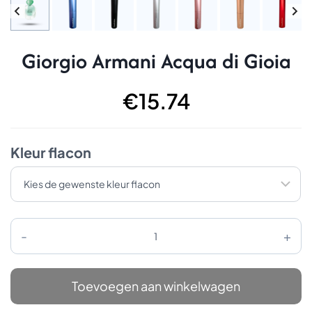
Giorgio Armani Acqua di Gioia
€
15.74
Kleur flacon
Giorgio
Armani
Acqua
di
Gioia
Toevoegen aan winkelwagen
aantal