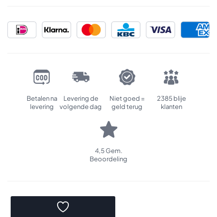
Betalen na
Levering de
Niet goed =
2385 blije
levering
volgende dag
geld terug
klanten
4,5 Gem.
Beoordeling