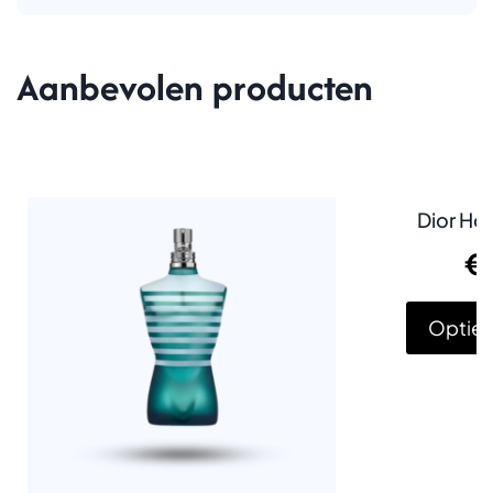
Aanbevolen producten
Dior Ho
€
Opties