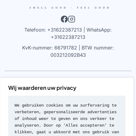
Telefoon: +31622387213 | WhatsApp:
+31622387213
KvK-nummer: 66791782 | BTW nummer:
003212092B43
VRIJWARING
Wij waarderen uw privacy
We werken alleen met parfums die 100% authentiek zijn,
gekocht bij geautoriseerde leveranciers of van de
We gebruiken cookies om uw surfervaring te 
merken zelf (met geen van beide hebben we een
verbeteren, gepersonaliseerde advertenties 
formele rechtsverhouding). Wij werken nooit met
of inhoud weer te geven en ons verkeer te 
namaak of imitaties van geuren; een beleid dat we zeer
analyseren. Door op ‘Alles accepteren’ te 
serieus nemen.
klikken, gaat u akkoord met ons gebruik van 