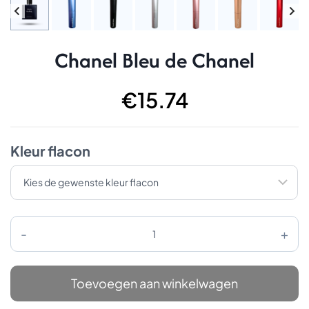
Chanel Bleu de Chanel
€
15.74
Kleur flacon
Chanel
Bleu
de
Chanel
aantal
Toevoegen aan winkelwagen