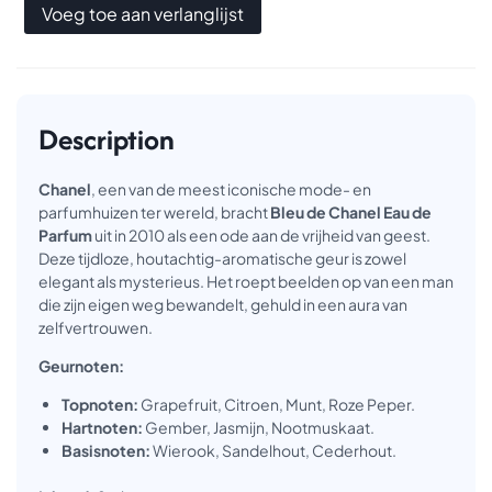
Voeg toe aan verlanglijst
Description
Chanel
, een van de meest iconische mode- en
parfumhuizen ter wereld, bracht
Bleu de Chanel Eau de
Parfum
uit in 2010 als een ode aan de vrijheid van geest.
Deze tijdloze, houtachtig-aromatische geur is zowel
elegant als mysterieus. Het roept beelden op van een man
die zijn eigen weg bewandelt, gehuld in een aura van
zelfvertrouwen.
Geurnoten:
Topnoten:
Grapefruit, Citroen, Munt, Roze Peper.
Hartnoten:
Gember, Jasmijn, Nootmuskaat.
Basisnoten:
Wierook, Sandelhout, Cederhout.