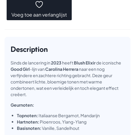
Voeg toe aan verlanglijst
Description
Sinds de lancering in
2023
heeft
Blush Elixir
de iconische
Good Girl
-lijn van
Carolina Herrera
naar een nog
verfijndere en zachtere richting gebracht. Deze geur
combineert lichte, bloemige tonen met warme
ondertonen, wat een verleidelijk en toch elegant effect
creëert.
Geurnoten:
Topnoten:
Italiaanse Bergamot, Mandarijn
Hartnoten:
Pioenroos, Ylang-Ylang
Basisnoten:
Vanille, Sandelhout