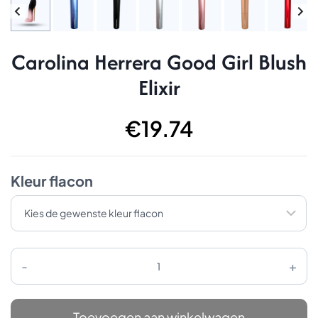
Carolina Herrera Good Girl Blush
Elixir
€
19.74
Kleur flacon
Carolina
Herrera
Good
Girl
Blush
Toevoegen aan winkelwagen