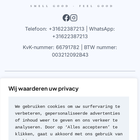
Telefoon: +31622387213 | WhatsApp:
+31622387213
KvK-nummer: 66791782 | BTW nummer:
003212092B43
VRIJWARING
Wij waarderen uw privacy
We werken alleen met parfums die 100% authentiek zijn,
gekocht bij geautoriseerde leveranciers of van de
We gebruiken cookies om uw surfervaring te 
merken zelf (met geen van beide hebben we een
verbeteren, gepersonaliseerde advertenties 
formele rechtsverhouding). Wij werken nooit met
of inhoud weer te geven en ons verkeer te 
namaak of imitaties van geuren; een beleid dat we zeer
analyseren. Door op ‘Alles accepteren’ te 
serieus nemen.
klikken, gaat u akkoord met ons gebruik van 