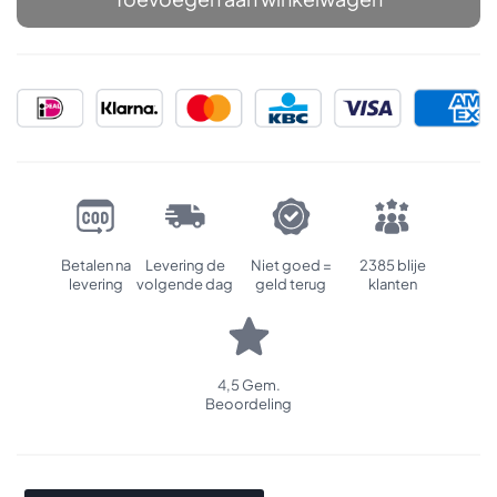
Elixir
aantal
Betalen na
Levering de
Niet goed =
2385 blije
levering
volgende dag
geld terug
klanten
4,5 Gem.
Beoordeling