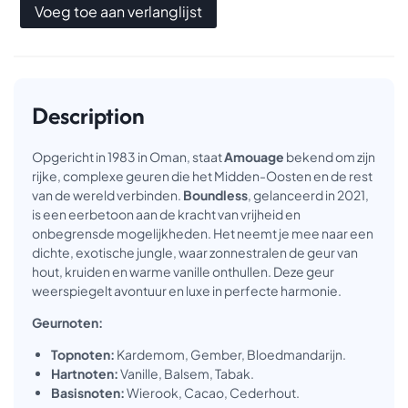
Voeg toe aan verlanglijst
Description
Opgericht in 1983 in Oman, staat
Amouage
bekend om zijn
rijke, complexe geuren die het Midden-Oosten en de rest
van de wereld verbinden.
Boundless
, gelanceerd in 2021,
is een eerbetoon aan de kracht van vrijheid en
onbegrensde mogelijkheden. Het neemt je mee naar een
dichte, exotische jungle, waar zonnestralen de geur van
hout, kruiden en warme vanille onthullen. Deze geur
weerspiegelt avontuur en luxe in perfecte harmonie.
Geurnoten:
Topnoten:
Kardemom, Gember, Bloedmandarijn.
Hartnoten:
Vanille, Balsem, Tabak.
Basisnoten:
Wierook, Cacao, Cederhout.