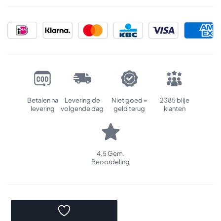
Betalen na
Levering de
Niet goed =
2385 blije
levering
volgende dag
geld terug
klanten
4,5 Gem.
Beoordeling