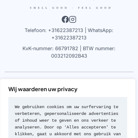
Telefoon: +31622387213 | WhatsApp:
+31622387213
KvK-nummer: 66791782 | BTW nummer:
003212092B43
VRIJWARING
Wij waarderen uw privacy
We werken alleen met parfums die 100% authentiek zijn,
gekocht bij geautoriseerde leveranciers of van de
We gebruiken cookies om uw surfervaring te 
merken zelf (met geen van beide hebben we een
verbeteren, gepersonaliseerde advertenties 
formele rechtsverhouding). Wij werken nooit met
of inhoud weer te geven en ons verkeer te 
namaak of imitaties van geuren; een beleid dat we zeer
analyseren. Door op ‘Alles accepteren’ te 
serieus nemen.
klikken, gaat u akkoord met ons gebruik van 