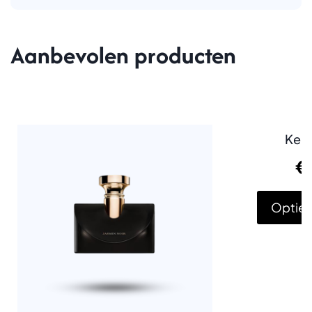
Aanbevolen producten
Ken
€
Opties