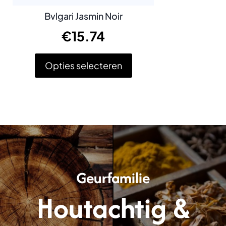
Bvlgari Jasmin Noir
€
15.74
Opties selecteren
Dit
product
heeft
meerdere
variaties.
Deze
optie
kan
gekozen
Geurfamilie
worden
op
Houtachtig &
de
productpagina