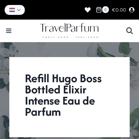
Doorgaan
naar
€
0.00
0
inhoud
Refill Hugo Boss
Bottled Elixir
Intense Eau de
Parfum