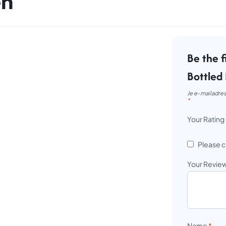
en
Be the f
Bottled 
Je e-mailadres
*
Your Rating
Please c
Your Revie
Name
*