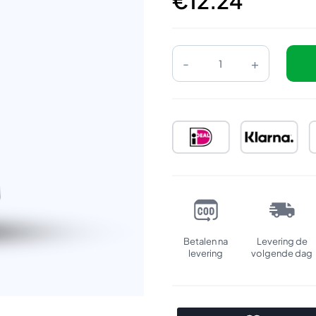
€
12.24
Refill:
Hugo
Boss
Bottled
Elixir
Intense
aantal
Betalen na
Levering de
levering
volgende dag