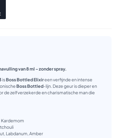
t
navulling van 8 ml – zonder spray.
3
is
Boss Bottled Elixir
een verfijnde en intense
iconische
Boss Bottled
-lijn. Deze geur is dieper en
or de zelfverzekerde en charismatische man die
, Kardemom
atchouli
ut, Labdanum, Amber