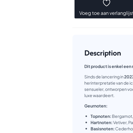
Voeg toe aan verlanglijs
Description
Dit product is enkel een 
Sinds de lancering in
202
herinterpretatie van de 
sensueler, ontworpen vo
luxe waardeert.
Geurnoten:
Topnoten:
Bergamot
Hartnoten:
Vetiver, P
Basisnoten:
Cederho