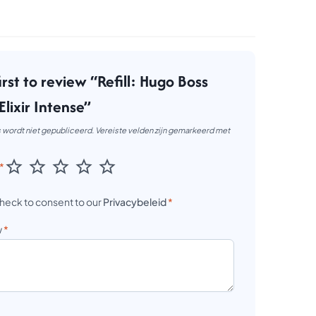
irst to review “Refill: Hugo Boss
Elixir Intense”
 wordt niet gepubliceerd.
Vereiste velden zijn gemarkeerd met
*
heck to consent to our
Privacybeleid
*
w
*