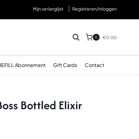
Mijn verlanglijst
Registreren/Inloggen
€
0.00
0
REFILL Abonnement
Gift Cards
Contact
Boss Bottled Elixir