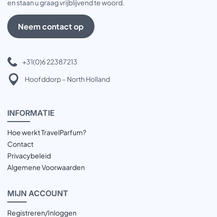
en staan u graag vrijblijvend te woord.
Neem contact op
+31(0)6 22387213
Hoofddorp – North Holland
INFOR
MATIE
Hoe werkt TravelParfum?
Contact
Privacybeleid
Algemene Voorwaarden
MIJN
ACCOUNT
Registreren/Inloggen