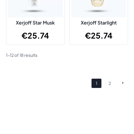
Xerjoff Star Musk
Xerjoff Starlight
€
25.74
€
25.74
1-12 of 18 results
Posts
1
2
navigation