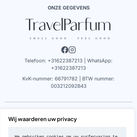
ONZE GEGEVENS
Telefoon: +31622387213 | WhatsApp:
+31622387213
KvK-nummer: 66791782 | BTW nummer:
003212092B43
VRIJWARING
Wij waarderen uw privacy
We werken alleen met parfums die 100% authentiek zijn,
gekocht bij geautoriseerde leveranciers of van de
We gebruiken cookies om uw surfervaring te 