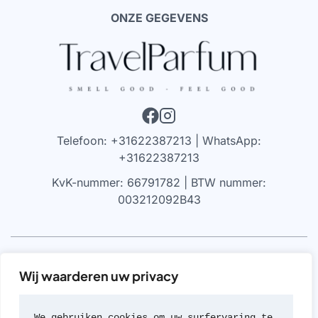
ONZE GEGEVENS
Telefoon: +31622387213 | WhatsApp:
+31622387213
KvK-nummer: 66791782 | BTW nummer:
003212092B43
VRIJWARING
Wij waarderen uw privacy
We werken alleen met parfums die 100% authentiek zijn,
gekocht bij geautoriseerde leveranciers of van de
We gebruiken cookies om uw surfervaring te 