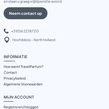
en staan u graag vrijblijvend te woord.
Neem contact op
+31(0)6 22387213
Hoofddorp – North Holland
INFOR
MATIE
Hoe werkt TravelParfum?
Contact
Privacybeleid
Algemene Voorwaarden
MIJN
ACCOUNT
Registreren/Inloggen