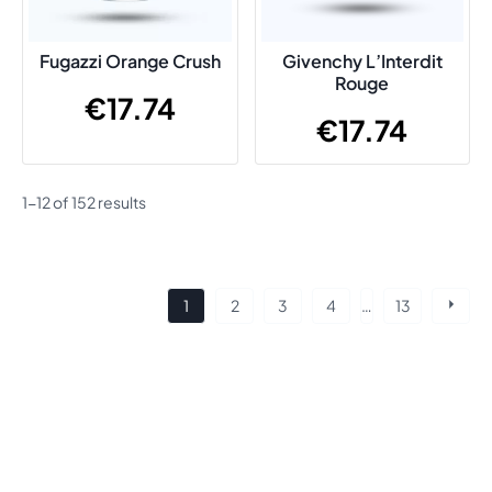
Fugazzi Orange Crush
Givenchy L’Interdit
Rouge
€
17.74
€
17.74
1-12 of 152 results
Posts
1
2
3
4
…
13
navigation