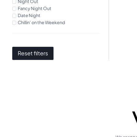
Night Out
Fancy Night Out
Date Night
Chillin' on the Weekend
Reset filters
We snappen