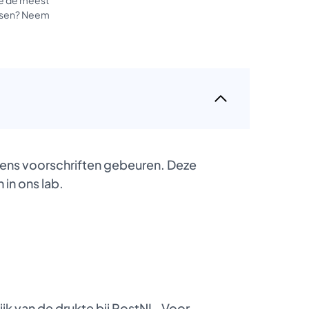
tussen? Neem
gens voorschriften gebeuren. Deze
 in ons lab.
k van de drukte bij PostNL. Voor