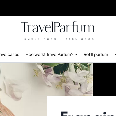
ravelcases
Hoe werkt TravelParfum?
Refill parfum