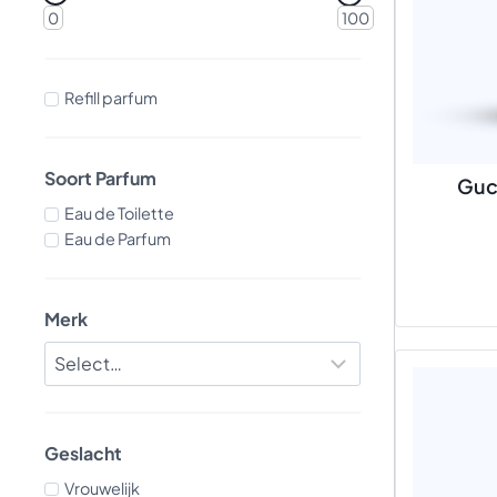
0
100
Refill parfum
Soort Parfum
Guc
Eau de Toilette
Eau de Parfum
Merk
Geslacht
Vrouwelijk