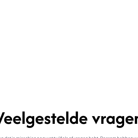
Veelgestelde vrage
 dat je misschien nog wat twijfels of vragen hebt. Daarom hebben 