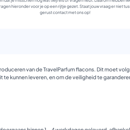
agen hieronder voor je op een rijtje gezet. Staat jouw vraag er niet 
gerust contact met ons op!
produceren van de TravelParfum flacons. Dit moet vol
it te kunnen leveren, en om de veiligheid te garanderen
oorgaans binnen 1 – 4 werkdagen geleverd, afhankelij