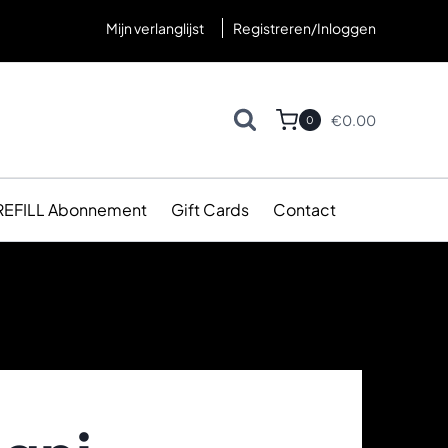
Mijn verlanglijst
Registreren/Inloggen
€
0.00
0
REFILL Abonnement
Gift Cards
Contact