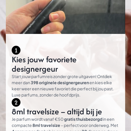
Kies jouw favoriete
designergeur
Start jouw parfumreis zonder grote uitgaven! Ontdek
meer dan
398 originele designergeuren
en kies elke
keer weer een nieuwe favoriet die perfect bij jou past.
Luxe parfums, zonder de hoofdprijs.
8ml travelsize – altijd bij je
Je parfum wordt vanaf €50
gratis thuisbezorgd
in een
compacte
8ml travelsize
– perfect voor onderweg. Met