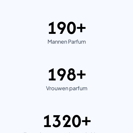
190+
1
9
0
+
Mannen Parfum
198+
1
9
8
+
Vrouwen parfum
1320+
1
3
2
0