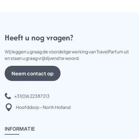
o
r
d
e
n
o
Heeft u nog vragen?
p
d
Wij leggen u graag de voordelige werking van TravelParfum uit
e
en staan u graag vrijblijvend te woord.
p
r
o
Neem contact op
d
u
c
+31(0)6 22387213
t
p
Hoofddorp – North Holland
a
g
i
INFOR
MATIE
n
a