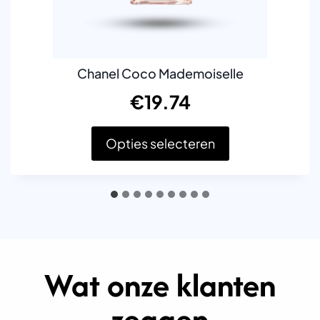
Chanel Coco Mademoiselle
€
19.74
Opties selecteren
D
i
t
p
r
o
d
Wat onze klanten
u
c
t
zeggen
h