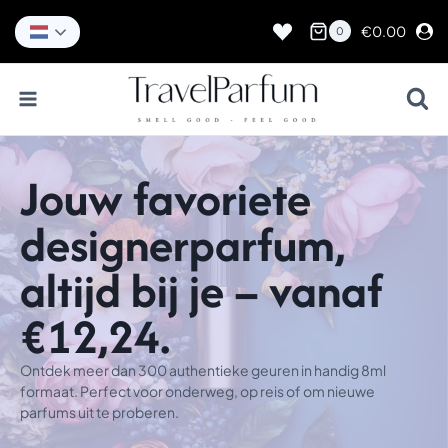
Doorgaan
naar
€
0.00
0
inhoud
Jouw favoriete
designerparfum,
altijd bij je – vanaf
€12,24.
Ontdek meer dan 300 authentieke geuren in handig 8ml
formaat. Perfect voor onderweg, op reis of om nieuwe
parfums uit te proberen.