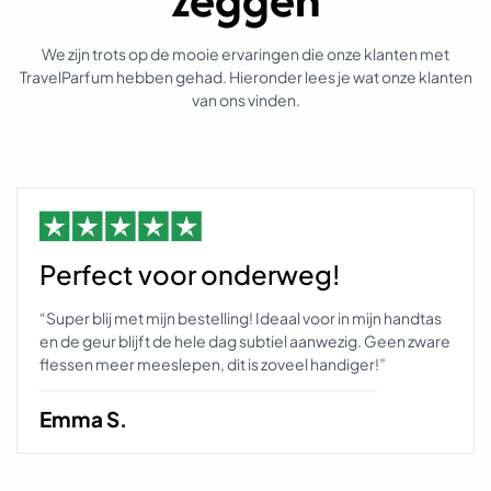
e
e
We zijn trots op de mooie ervaringen die onze klanten met
f
TravelParfum hebben gehad. Hieronder lees je wat onze klanten
t
van ons vinden.
m
e
e
r
d
e
r
Perfect voor onderweg!
e
v
“Super blij met mijn bestelling! Ideaal voor in mijn handtas
a
en de geur blijft de hele dag subtiel aanwezig. Geen zware
r
flessen meer meeslepen, dit is zoveel handiger!”
i
a
t
Emma S.
i
e
s