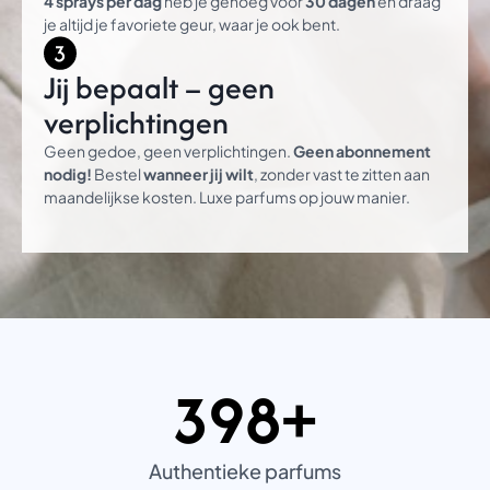
4 sprays per dag
heb je genoeg voor
30 dagen
en draag
je altijd je favoriete geur, waar je ook bent.
Jij bepaalt – geen
verplichtingen
Geen gedoe, geen verplichtingen.
Geen abonnement
nodig!
Bestel
wanneer jij wilt
, zonder vast te zitten aan
maandelijkse kosten. Luxe parfums op jouw manier.
398+
3
9
8
+
Authentieke parfums