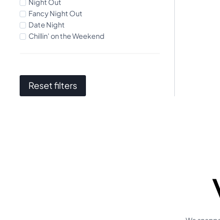
Night Out
Fancy Night Out
Date Night
Chillin' on the Weekend
Reset filters
We snappen