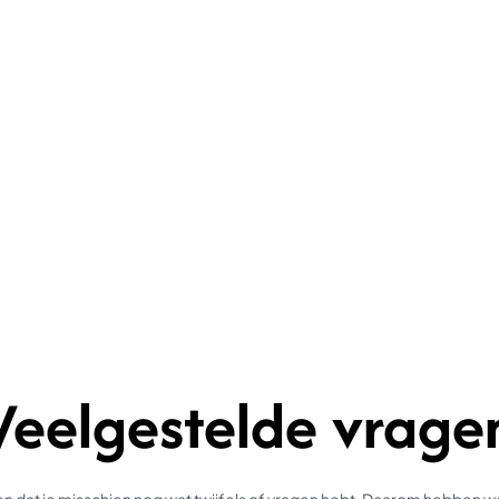
Veelgestelde vrage
 dat je misschien nog wat twijfels of vragen hebt. Daarom hebben 