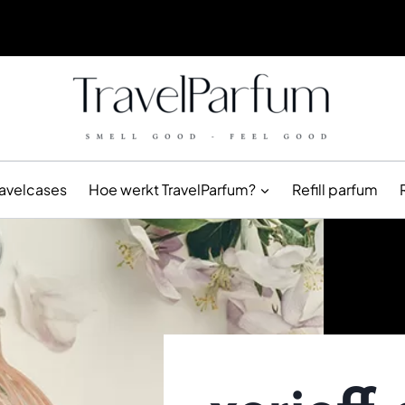
ravelcases
Hoe werkt TravelParfum?
Refill parfum