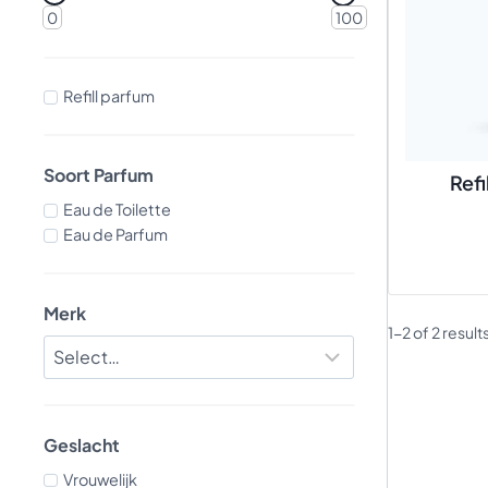
0
100
Refill parfum
Soort Parfum
Refi
Eau de Toilette
Eau de Parfum
Merk
1-2 of 2 result
Geslacht
Vrouwelijk