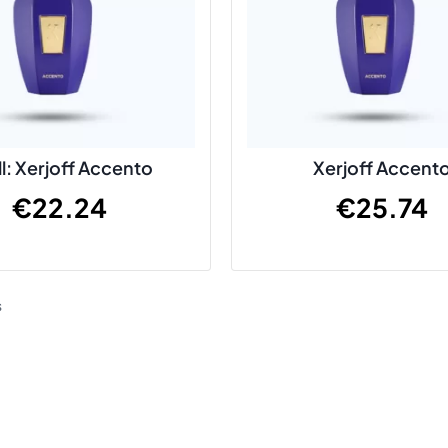
ll: Xerjoff Accento
Xerjoff Accent
€
22.24
€
25.74
s