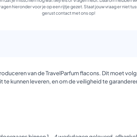
agen hieronder voor je op een rijtje gezet. Staat jouw vraag er niet 
gerust contact met ons op!
produceren van de TravelParfum flacons. Dit moet vol
it te kunnen leveren, en om de veiligheid te garanderen
oorgaans binnen 1 – 4 werkdagen geleverd, afhankelij