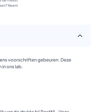
tussen? Neem
gens voorschriften gebeuren. Deze
 in ons lab.
k van de drukte bij PostNL. Voor