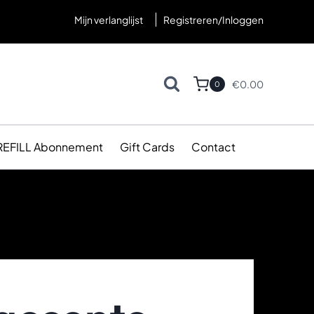
Mijn verlanglijst
Registreren/Inloggen
€
0.00
0
REFILL Abonnement
Gift Cards
Contact