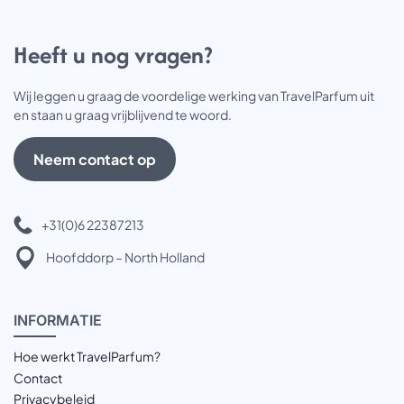
Heeft u nog vragen?
Wij leggen u graag de voordelige werking van TravelParfum uit
en staan u graag vrijblijvend te woord.
Neem contact op
+31(0)6 22387213
Hoofddorp – North Holland
INFOR
MATIE
Hoe werkt TravelParfum?
Contact
Privacybeleid