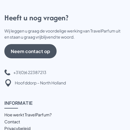
Heeft u nog vragen?
Wij leggen u graag de voordelige werking van TravelParfum uit
en staan u graag vrijblijvend te woord.
Neem contact op
+31(0)6 22387213
Hoofddorp – North Holland
INFOR
MATIE
Hoe werkt TravelParfum?
Contact
Privacybeleid