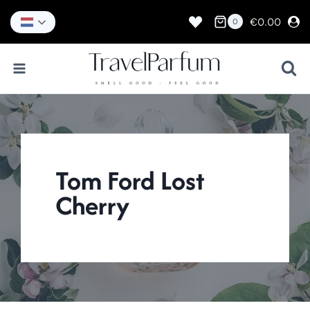
Doorgaan
naar
€
0.00
0
inhoud
Tom Ford Lost
Cherry