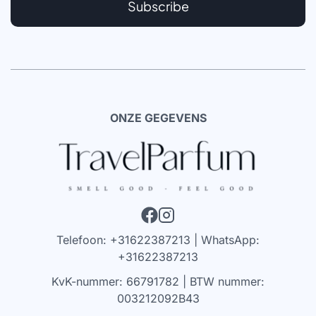
Subscribe
ONZE GEGEVENS
Telefoon: +31622387213 | WhatsApp:
+31622387213
KvK-nummer: 66791782 | BTW nummer:
003212092B43