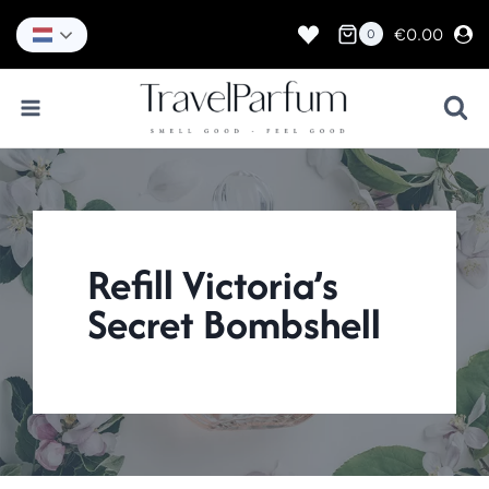
Doorgaan
naar
€
0.00
0
inhoud
Refill Victoria’s
Secret Bombshell