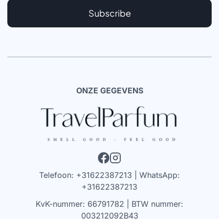
Subscribe
ONZE GEGEVENS
Telefoon: +31622387213 | WhatsApp:
+31622387213
KvK-nummer: 66791782 | BTW nummer:
003212092B43