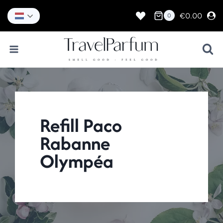
Doorgaan
naar
€
0.00
0
inhoud
Refill Paco
Rabanne
Olympéa