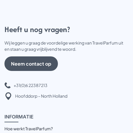
Heeft u nog vragen?
Wij leggen u graag de voordelige werking van TravelParfum uit
en staan u graag vrijblijvend te woord.
Neem contact op
+31(0)6 22387213
Hoofddorp – North Holland
INFOR
MATIE
Hoe werkt TravelParfum?