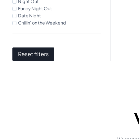
Night Out
Fancy Night Out
Date Night
Chillin' on the Weekend
Reset filters
We snappen