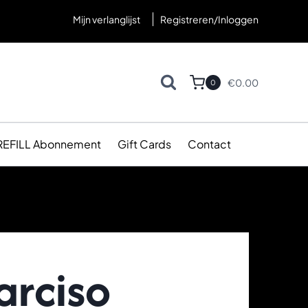
Mijn verlanglijst
Registreren/Inloggen
€
0.00
0
REFILL Abonnement
Gift Cards
Contact
arciso