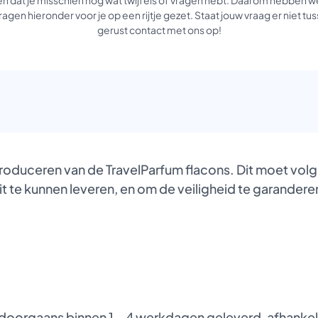
agen hieronder voor je op een rijtje gezet. Staat jouw vraag er niet 
gerust contact met ons op!
produceren van de TravelParfum flacons. Dit moet vol
it te kunnen leveren, en om de veiligheid te garanderen
oorgaans binnen 1 – 4 werkdagen geleverd, afhankelij