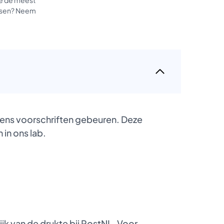
tussen? Neem
gens voorschriften gebeuren. Deze
 in ons lab.
k van de drukte bij PostNL. Voor