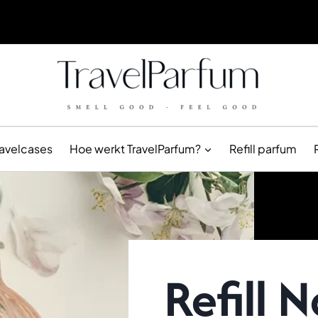
ravelcases
Hoe werkt TravelParfum?
Refill parfum
Refill N