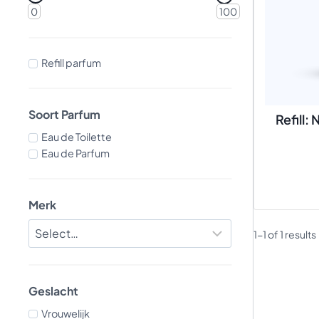
0
100
Refill parfum
Soort Parfum
Refill:
Eau de Toilette
Eau de Parfum
Merk
1-1 of 1 results
Geslacht
Vrouwelijk