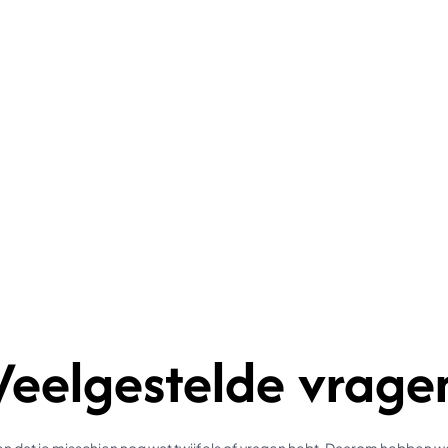
Veelgestelde vrage
 dat je misschien nog wat twijfels of vragen hebt. Daarom hebben 