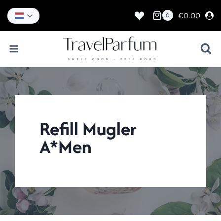
Doorgaan
naar
€
0.00
0
inhoud
Refill Mugler
A*Men