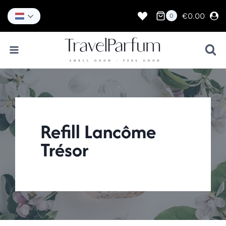
Doorgaan
naar
€
0.00
0
inhoud
Refill Lancôme
Trésor