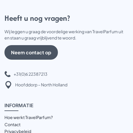
Heeft u nog vragen?
Wij leggen u graag de voordelige werking van TravelParfum uit
en staan u graag vrijblijvend te woord.
Neem contact op
+31(0)6 22387213
Hoofddorp – North Holland
INFOR
MATIE
Hoe werkt TravelParfum?
Contact
Privacybeleid