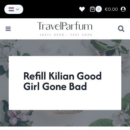
Doorgaan
naar
€
0.00
0
inhoud
Refill Kilian Good
Girl Gone Bad