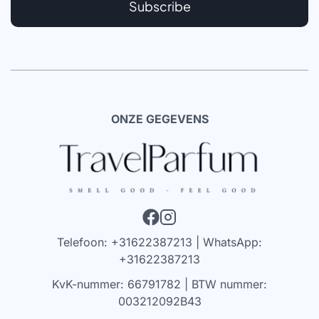
Subscribe
ONZE GEGEVENS
Telefoon: +31622387213 | WhatsApp:
+31622387213
KvK-nummer: 66791782 | BTW nummer:
003212092B43