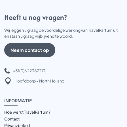
Heeft u nog vragen?
Wij leggen u graag de voordelige werking van TravelParfum uit
en staan u graag vrijblijvend te woord.
Neem contact op
+31(0)6 22387213
Hoofddorp – North Holland
INFOR
MATIE
Hoe werkt TravelParfum?
Contact
Privacybeleid