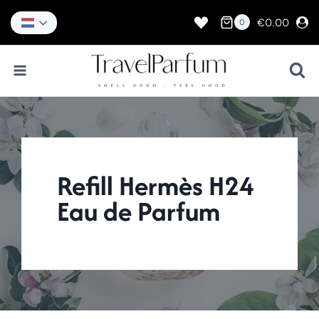
Doorgaan
naar
€
0.00
0
inhoud
Refill Hermès H24
Eau de Parfum