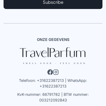
Subscribe
ONZE GEGEVENS
Telefoon: +31622387213 | WhatsApp:
+31622387213
KvK-nummer: 66791782 | BTW nummer:
003212092B43