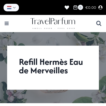
Doorgaan
naar
€
0.00
0
inhoud
Refill Hermès Eau
de Merveilles