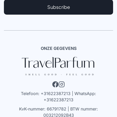
Subscribe
ONZE GEGEVENS
Telefoon: +31622387213 | WhatsApp:
+31622387213
KvK-nummer: 66791782 | BTW nummer:
003212092B43