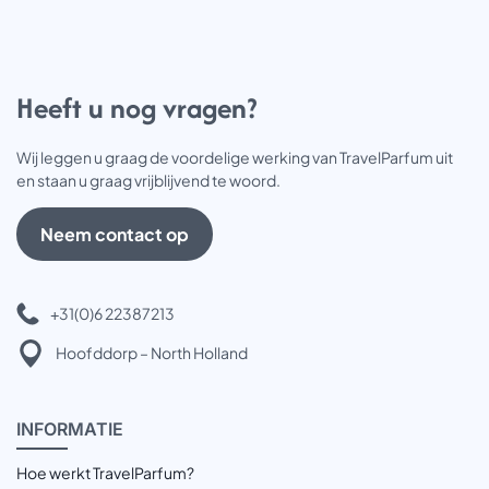
Heeft u nog vragen?
Wij leggen u graag de voordelige werking van TravelParfum uit
en staan u graag vrijblijvend te woord.
Neem contact op
+31(0)6 22387213
Hoofddorp – North Holland
INFOR
MATIE
Hoe werkt TravelParfum?