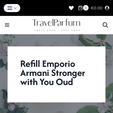
Doorgaan
naar
€
0.00
0
inhoud
Refill Emporio
Armani Stronger
with You Oud