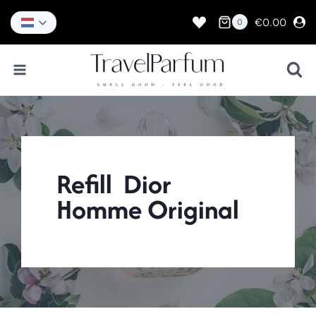
Doorgaan
naar
€
0.00
0
inhoud
Refill Dior
Homme Original