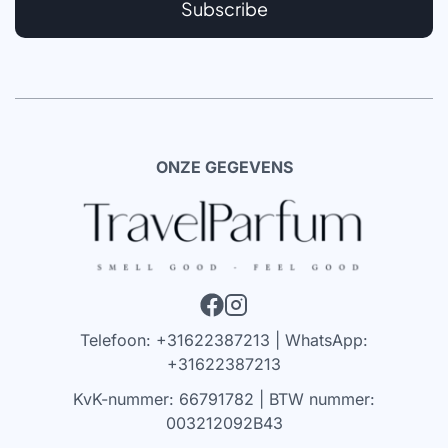
Subscribe
ONZE GEGEVENS
Telefoon: +31622387213 | WhatsApp:
+31622387213
KvK-nummer: 66791782 | BTW nummer:
003212092B43