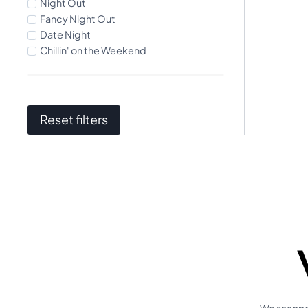
Night Out
Fancy Night Out
Date Night
Chillin' on the Weekend
Reset filters
We snappen