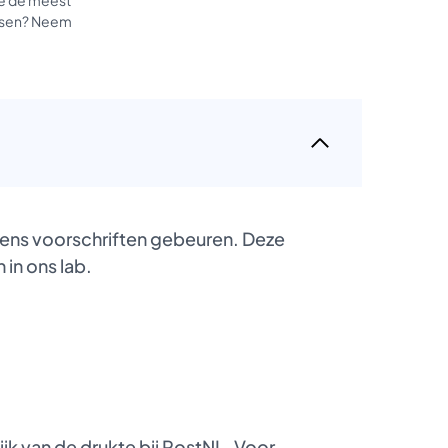
tussen? Neem
gens voorschriften gebeuren. Deze
 in ons lab.
k van de drukte bij PostNL. Voor