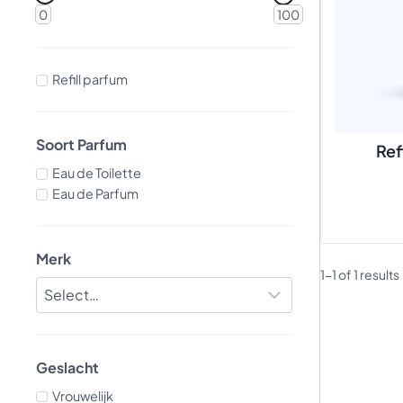
0
100
Refill parfum
Soort Parfum
Ref
Eau de Toilette
Eau de Parfum
Merk
1-1 of 1 results
Geslacht
Vrouwelijk