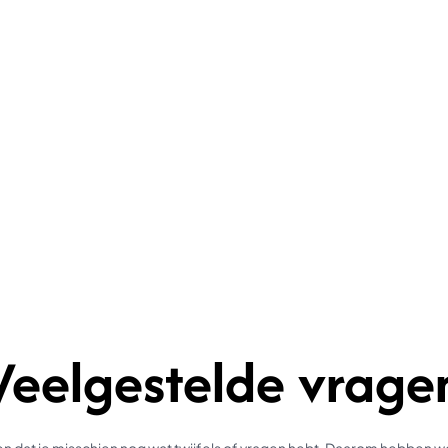
Veelgestelde vrage
 dat je misschien nog wat twijfels of vragen hebt. Daarom hebben 