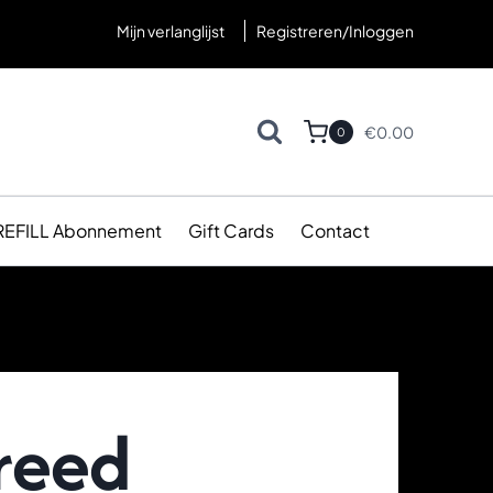
Mijn verlanglijst
Registreren/Inloggen
€
0.00
0
REFILL Abonnement
Gift Cards
Contact
Creed