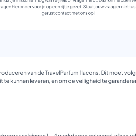
agen hieronder voor je op een rijtje gezet. Staat jouw vraag er niet 
gerust contact met ons op!
produceren van de TravelParfum flacons. Dit moet vol
it te kunnen leveren, en om de veiligheid te garanderen
oorgaans binnen 1 – 4 werkdagen geleverd, afhankelij