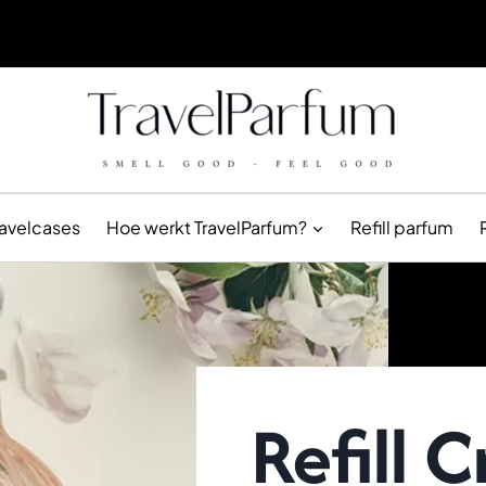
ravelcases
Hoe werkt TravelParfum?
Refill parfum
Refill 