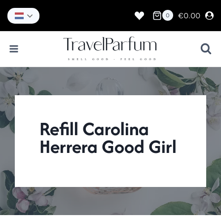
Doorgaan
naar
€
0.00
0
inhoud
Refill Carolina
Herrera Good Girl