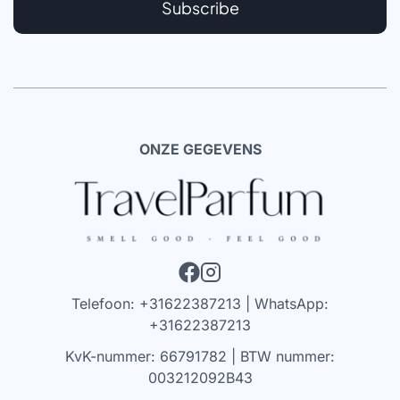
Subscribe
ONZE GEGEVENS
Telefoon: +31622387213 | WhatsApp:
+31622387213
KvK-nummer: 66791782 | BTW nummer:
003212092B43