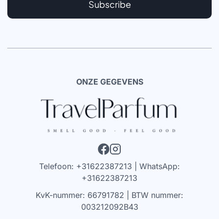
Subscribe
ONZE GEGEVENS
Telefoon: +31622387213 | WhatsApp:
+31622387213
KvK-nummer: 66791782 | BTW nummer:
003212092B43