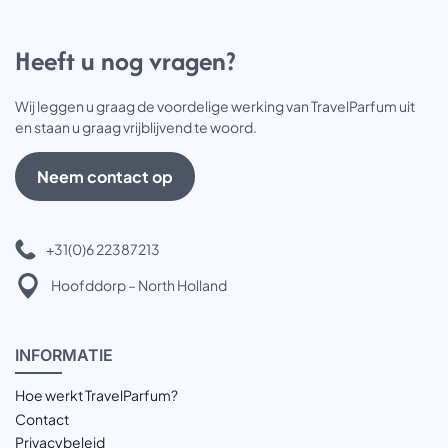
Heeft u nog vragen?
Wij leggen u graag de voordelige werking van TravelParfum uit
en staan u graag vrijblijvend te woord.
Neem contact op
+31(0)6 22387213
Hoofddorp – North Holland
INFOR
MATIE
Hoe werkt TravelParfum?
Contact
Privacybeleid