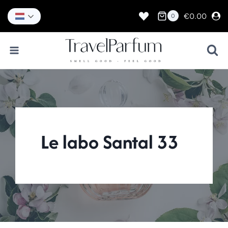
Doorgaan
naar
€
0.00
0
inhoud
Le labo Santal 33