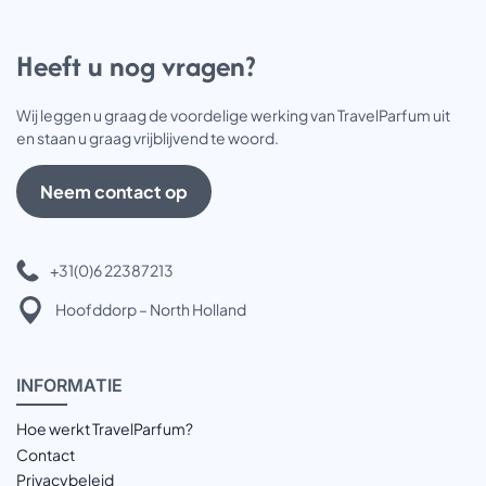
Heeft u nog vragen?
Wij leggen u graag de voordelige werking van TravelParfum uit
en staan u graag vrijblijvend te woord.
Neem contact op
+31(0)6 22387213
Hoofddorp – North Holland
INFOR
MATIE
Hoe werkt TravelParfum?
Contact
Privacybeleid