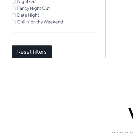
Night Out
Fancy Night Out
Date Night
Chillin' on the Weekend
Reset filters
We snappen