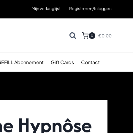
Mijn verlanglijst
Registreren/Inloggen
€
0.00
0
REFILL Abonnement
Gift Cards
Contact
e Hypnôse