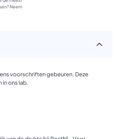
tussen? Neem
gens voorschriften gebeuren. Deze
 in ons lab.
k van de drukte bij PostNL. Voor