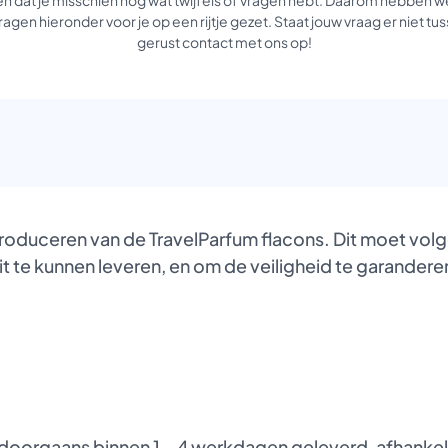
agen hieronder voor je op een rijtje gezet. Staat jouw vraag er niet 
gerust contact met ons op!
produceren van de TravelParfum flacons. Dit moet vol
it te kunnen leveren, en om de veiligheid te garanderen
oorgaans binnen 1 – 4 werkdagen geleverd, afhankelij