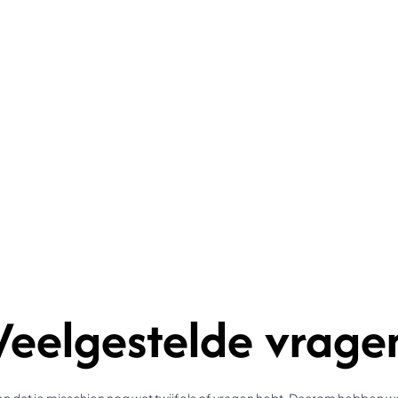
Veelgestelde vrage
 dat je misschien nog wat twijfels of vragen hebt. Daarom hebben 