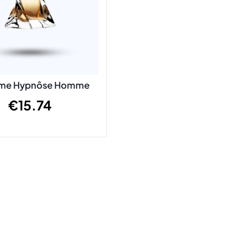
me Hypnôse Homme
€
15.74