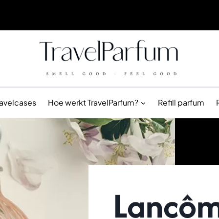
ravelcases
Hoe werkt TravelParfum?
Refill parfum
Lancôm