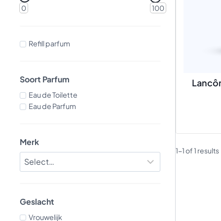
0
100
Refill parfum
Soort Parfum
Lancô
Eau de Toilette
Eau de Parfum
Merk
1-1 of 1 results
Geslacht
Vrouwelijk