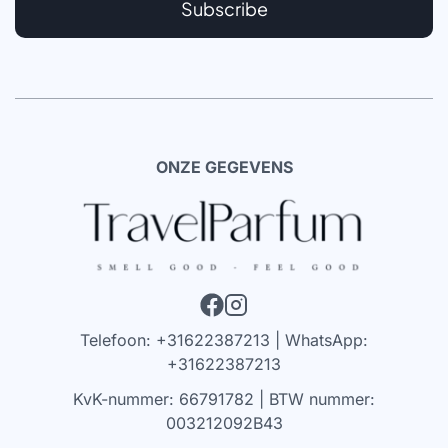
Subscribe
ONZE GEGEVENS
Telefoon: +31622387213 | WhatsApp:
+31622387213
KvK-nummer: 66791782 | BTW nummer:
003212092B43