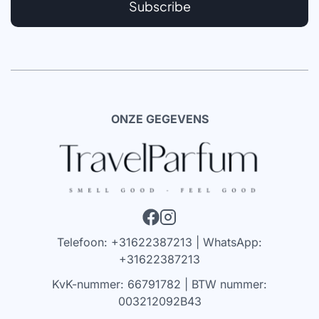
Subscribe
ONZE GEGEVENS
Telefoon: +31622387213 | WhatsApp:
+31622387213
KvK-nummer: 66791782 | BTW nummer:
003212092B43