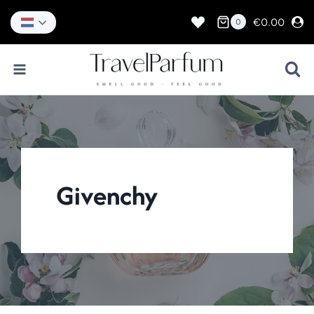
Doorgaan
naar
€
0.00
0
inhoud
Givenchy