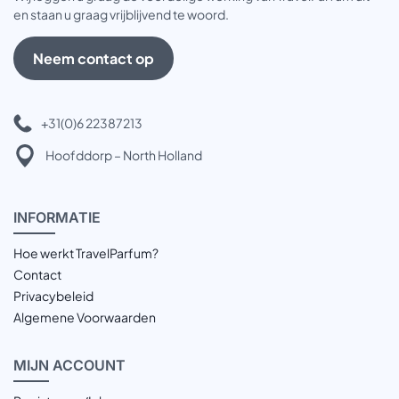
en staan u graag vrijblijvend te woord.
Neem contact op
+31(0)6 22387213
Hoofddorp – North Holland
INFOR
MATIE
Hoe werkt TravelParfum?
Contact
Privacybeleid
Algemene Voorwaarden
MIJN
ACCOUNT