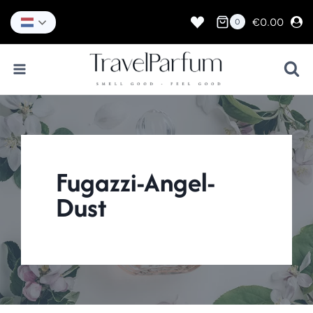
Doorgaan
naar
€
0.00
0
inhoud
Fugazzi-Angel-
Dust