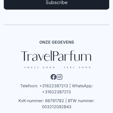
Subscribe
ONZE GEGEVENS
Telefoon: +31622387213 | WhatsApp:
+31622387213
KvK-nummer: 66791782 | BTW nummer:
003212092B43