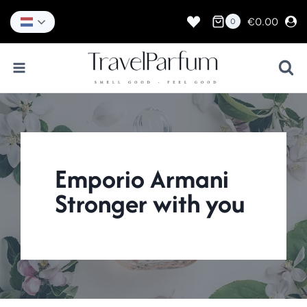
Doorgaan
naar
€
0.00
0
inhoud
Emporio Armani
Stronger with you