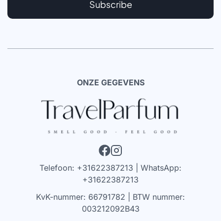
Subscribe
ONZE GEGEVENS
Telefoon: +31622387213 | WhatsApp:
+31622387213
KvK-nummer: 66791782 | BTW nummer:
003212092B43