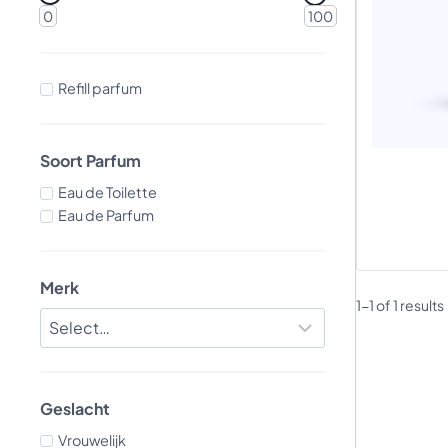
0
100
Refill parfum
Soort Parfum
Eau de Toilette
Eau de Parfum
Merk
1-1 of 1 results
Geslacht
Vrouwelijk