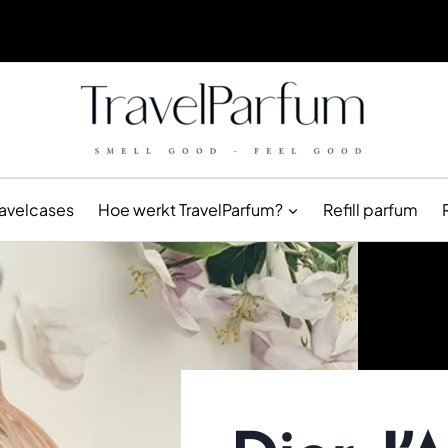
ravelcases
Hoe werkt TravelParfum?
Refill parfum