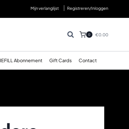
Mijn verlanglijst
Registreren/Inloggen
€
0.00
0
REFILL Abonnement
Gift Cards
Contact