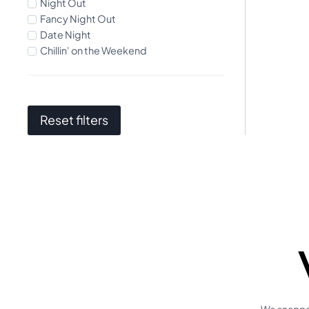
Night Out
Fancy Night Out
Date Night
Chillin' on the Weekend
Reset filters
We snappen