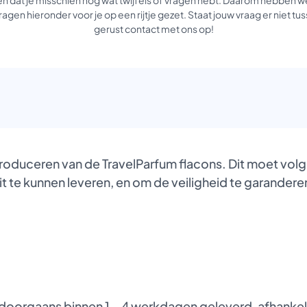
agen hieronder voor je op een rijtje gezet. Staat jouw vraag er niet 
gerust contact met ons op!
produceren van de TravelParfum flacons. Dit moet vol
it te kunnen leveren, en om de veiligheid te garanderen
oorgaans binnen 1 – 4 werkdagen geleverd, afhankelij