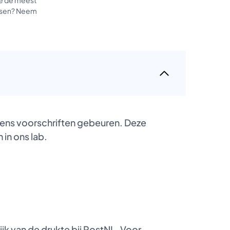
tussen? Neem
gens voorschriften gebeuren. Deze
 in ons lab.
k van de drukte bij PostNL. Voor