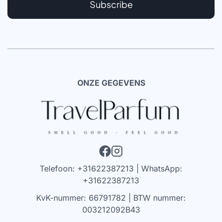
Subscribe
ONZE GEGEVENS
Telefoon: +31622387213 | WhatsApp:
+31622387213
KvK-nummer: 66791782 | BTW nummer:
003212092B43