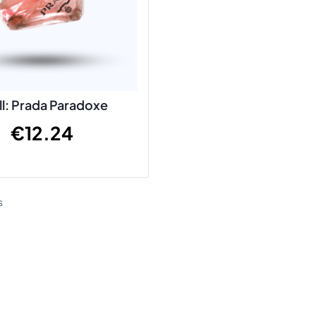
ll: Prada Paradoxe
€
12.24
s