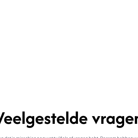
Veelgestelde vrage
 dat je misschien nog wat twijfels of vragen hebt. Daarom hebben 