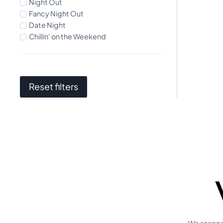
Night Out
Fancy Night Out
Date Night
Chillin' on the Weekend
Reset filters
We snappen