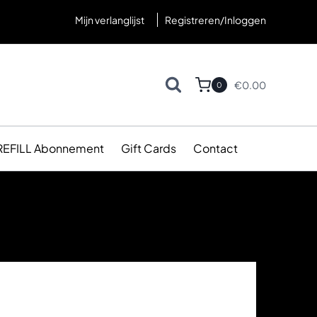
Mijn verlanglijst
Registreren/Inloggen
€
0.00
0
REFILL Abonnement
Gift Cards
Contact