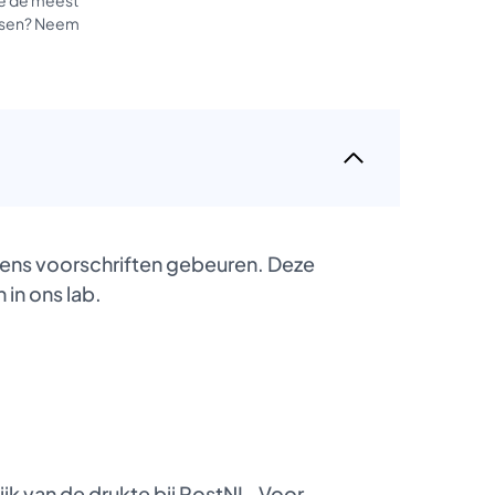
tussen? Neem
gens voorschriften gebeuren. Deze
 in ons lab.
k van de drukte bij PostNL. Voor