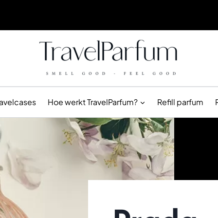
ravelcases
Hoe werkt TravelParfum?
Refill parfum