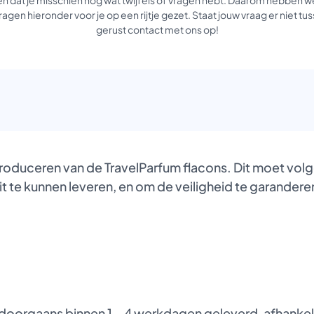
agen hieronder voor je op een rijtje gezet. Staat jouw vraag er niet 
gerust contact met ons op!
produceren van de TravelParfum flacons. Dit moet vol
it te kunnen leveren, en om de veiligheid te garanderen
oorgaans binnen 1 – 4 werkdagen geleverd, afhankelij