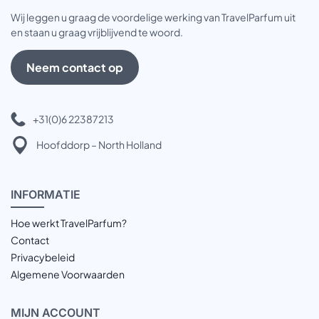
Wij leggen u graag de voordelige werking van TravelParfum uit
en staan u graag vrijblijvend te woord.
Neem contact op
+31(0)6 22387213
Hoofddorp – North Holland
INFOR
MATIE
Hoe werkt TravelParfum?
Contact
Privacybeleid
Algemene Voorwaarden
MIJN
ACCOUNT