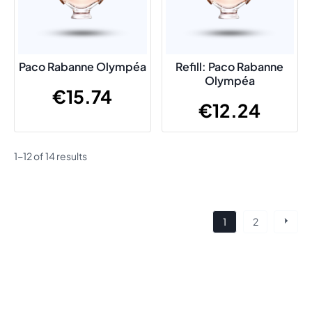
Paco Rabanne Olympéa
Refill: Paco Rabanne
Olympéa
€
15.74
€
12.24
1-12 of 14 results
Posts
1
2
navigation